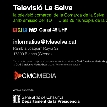
Televisió La Selva
la televisió comarcal de la Comarca de la Selva
amb emissió per TDT HD als 28 municipis de la Se
C
anal 46 UHF
informatius@tvlaselva.cat
Rambla Joaquim Ruyra 32
17300 Blanes (Girona)
TV La Selva és un mitjà de Catalonia Audiovisual Media ·
CMG Catalunya Media Gru
©
CMG Catalunya Media Grup.
2026. Tots els drets reservats.
Amb el suport de