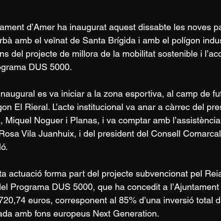
tament d’Amer ha inaugurat aquest dissabte les noves p
urbà amb el veïnat de Santa Brígida i amb el polígon indus
ns del projecte de millora de la mobilitat sostenible i l’acc
rograma DUS 5000.
 inaugural es va iniciar a la zona esportiva, al camp de fu
gon El Rieral. L’acte institucional va anar a càrrec del pr
, Miquel Noguer i Planas, i va comptar amb l’assistència
Rosa Vila Juanhuix, i del president del Consell Comarcal 
ló.
a actuació forma part del projecte subvencionat pel Reia
el Programa DUS 5000, que ha concedit a l’Ajuntament
720,74 euros, corresponent al 85% d’una inversió total d
ada amb fons europeus Next Generation.