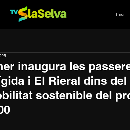
Inici
2025
er inaugura les passer
ígida i El Rieral dins del
bilitat sostenible del 
00