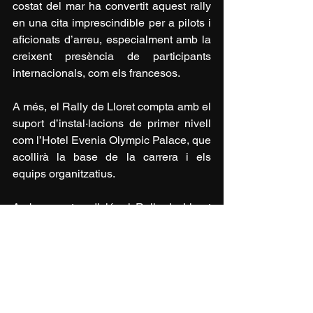
costat del mar ha convertit aquest rally 
en una cita imprescindible per a pilots i 
aficionats d’arreu, especialment amb la 
creixent presència de participants 
internacionals, com els francesos.
A més, el Rally de Lloret compta amb el 
suport d’instal·lacions de primer nivell 
com l’Hotel Evenia Olympic Palace, que 
acollirà la base de la carrera i els 
equips organitzatius.
Amb aquesta edició, el Rally de Lloret 
de Mar continua evolucionant i 
consolidant-se com una de les proves 
més destacades de l’escena 
internacional.