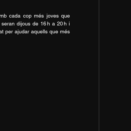
 amb cada cop més joves que 
seran dijous de 16 h a 20 h i 
at per ajudar aquells que més 