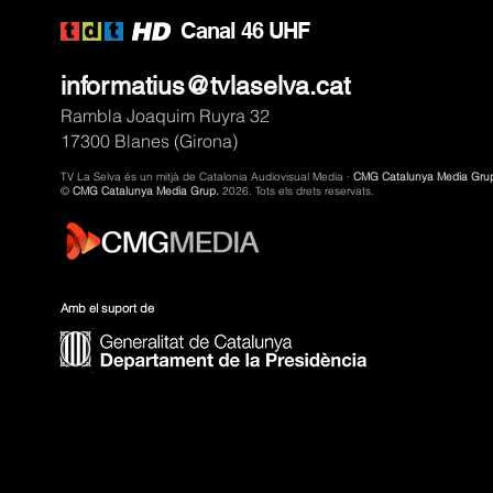
C
anal 46 UHF
informatius@tvlaselva.cat
Rambla Joaquim Ruyra 32
17300 Blanes (Girona)
TV La Selva és un mitjà de Catalonia Audiovisual Media ·
CMG Catalunya Media Gru
©
CMG Catalunya Media Grup.
2026. Tots els drets reservats.
Amb el suport de