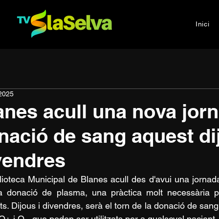
Inici
2025
anes acull una nova jor
nació de sang aquest di
vendres
lioteca Municipal de Blanes acull des d'avui una jorna
 donació de plasma, una pràctica molt necessària pe
ts. Dijous i divendres, serà el torn de la donació de sang
O+ i O-, que poden ser utilitzats per a qualsevol pacient.