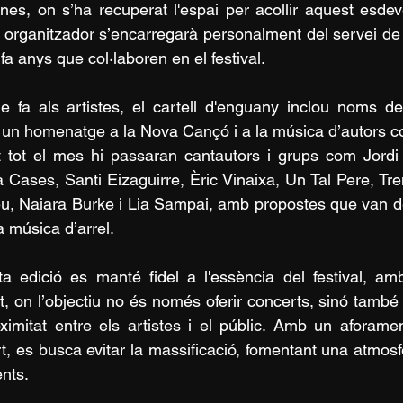
nes, on s’ha recuperat l'espai per acollir aquest esde
p organitzador s’encarregarà personalment del servei de 
fa anys que col·laboren en el festival.
e fa als artistes, el cartell d'enguany inclou noms de
à un homenatge a la Nova Cançó i a la música d’autors com
 tot el mes hi passaran cantautors i grups com Jordi 
 Cases, Santi Eizaguirre, Èric Vinaixa, Un Tal Pere, Tr
, Naiara Burke i Lia Sampai, amb propostes que van del
a música d’arrel.
a edició es manté fidel a l'essència del festival, a
at, on l’objectiu no és només oferir concerts, sinó també 
ximitat entre els artistes i el públic. Amb un aforame
t, es busca evitar la massificació, fomentant una atmosf
ents.