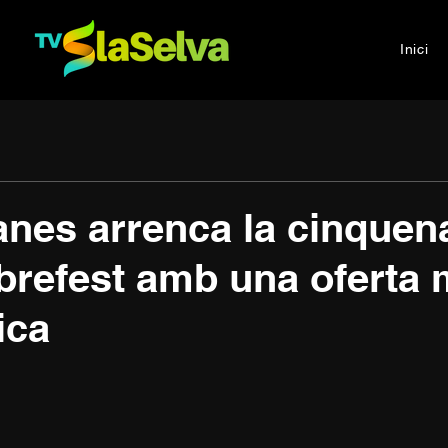
Inici
anes arrenca la cinquena
brefest amb una oferta 
ica