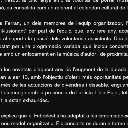
ió, es consolida com un referent al calendari cultural de l
 Ferran, un dels membres de l'equip organitzador, l'
 il·lusionant" per part de l'equip, que, any rere any, acon
s al suport i la passió dels voluntaris i assistents. Des d
stat per una programació variada que inclou concerts 
 amb un enfocament en la música d’autor i de proximita
 les novetats d’aquest any és l’augment de la durada 
an a ser 13, amb l’objectiu d’oferir més oportunitats pe
a més de les actuacions de divendres i dissabte, engua
t diumenge amb la presència de l’artista Lídia Pujol, tot
t ja estan exhaurides.
 explica que el Febrefest s’ha adaptat a les circumstàncie
 nou model organitzatiu. Els concerts es duran a terme a