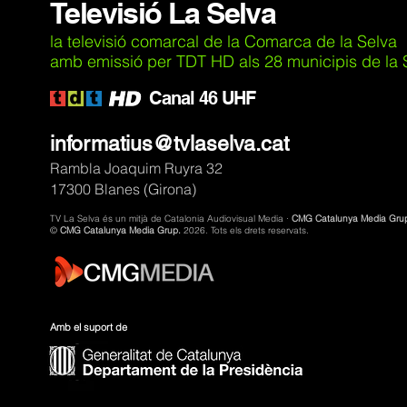
Televisió La Selva
la televisió comarcal de la Comarca de la Selva
amb emissió per TDT HD als 28 municipis de la Se
C
anal 46 UHF
informatius@tvlaselva.cat
Rambla Joaquim Ruyra 32
17300 Blanes (Girona)
TV La Selva és un mitjà de Catalonia Audiovisual Media ·
CMG Catalunya Media Gru
©
CMG Catalunya Media Grup.
2026. Tots els drets reservats.
Amb el suport de