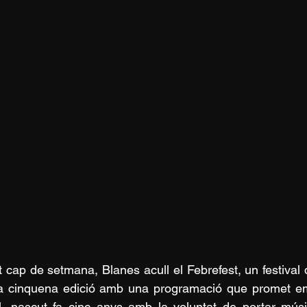
 cap de setmana, Blanes acull el Febrefest, un festival 
a cinquena edició amb una programació que promet emo
al, nascut fa cinc anys amb la voluntat de portar músi