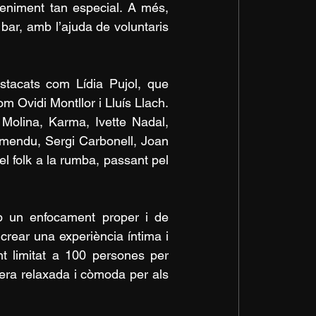
veniment tan especial. A més, 
bar, amb l’ajuda de voluntaris 
stacats com Lídia Pujol, que 
 Ovidi Montllor i Lluís Llach. 
Molina, Karma, Ivette Nadal, 
emendu, Sergi Carbonell, Joan 
 folk a la rumba, passant pel 
mb un enfocament proper i de 
crear una experiència íntima i 
nt limitat a 100 persones per 
era relaxada i còmoda per als 