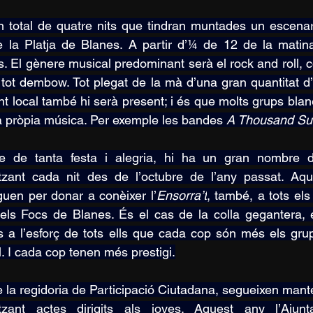
 total de quatre nits que tindran muntades un escenari
 la Platja de Blanes. A partir d’¼ de 12 de la matinad
es. El gènere musical predominant serà el rock and roll,
 i tot dembow. Tot plegat de la mà d’una gran quantitat d’
ent local també hi serà present; i és que molts grups blan
a pròpia música. Per exemple les bandes 
A Thousand Sun
e de tanta festa i alegria, hi ha un gran nombre d’e
tzant cada nit des de l’octubre de l’any passat. Aqu
guen per donar a conèixer l’
Ensorra’t
, també, a tots els
els Focs de Blanes. És el cas de la colla gegantera, e
s a l’esforç de tots ells que cada cop són més els gru
al. I cada cop tenen més prestigi.
 la regidoria de Participació Ciutadana, segueixen manten
itzant actes dirigits als joves. Aquest any l’Aju