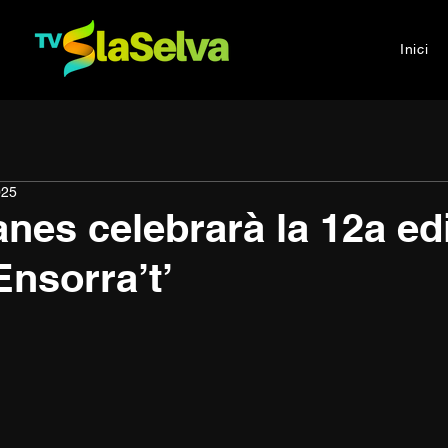
Inici
025
anes celebrarà la 12a ed
Ensorra’t’