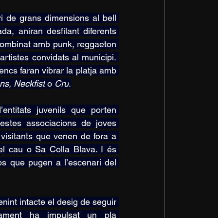
 de grans dimensions al bell 
a, aniran desfilant diferents 
 combinat amb punk, reggaeton 
artistes convidats al municipi. 
encs faran vibrar la platja amb 
s, Neckfist
 o 
Cru
.
ntitats juvenils que porten 
estes associacions de joves 
 visitants que venen de fora a 
l cau o Sa Colla Blava. I és 
ps que pugen a l’escenari del 
int intacte el desig de seguir 
ntament ha impulsat un pla 