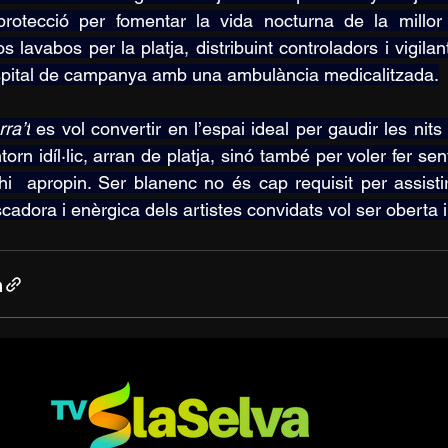
protecció per fomentar la vida nocturna de la millor
s lavabos per la platja, distribuint controladors i vigilant
pital de campanya amb una ambulància medicalitzada.
ra’t
 es vol convertir en l’espai ideal per gaudir les ni
torn idíl·lic, arran de platja, sinó també per voler fer se
hi  apropin. Ser blanenc no és cap requisit per assistir
cadora i enèrgica dels artistes convidats vol ser oberta 