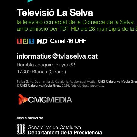
Televisió La Selva
la televisió comarcal de la Comarca de la Selva
amb emissió per TDT HD als 28 municipis de la Se
C
anal 46 UHF
informatius@tvlaselva.cat
Rambla Joaquim Ruyra 32
17300 Blanes (Girona)
TV La Selva és un mitjà de Catalonia Audiovisual Media ·
CMG Catalunya Media Gru
©
CMG Catalunya Media Grup.
2026. Tots els drets reservats.
Amb el suport de