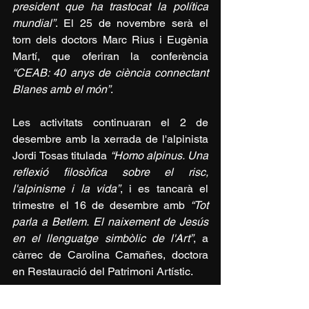
president que ha trastocat la política 
mundial”
. El 25 de novembre serà el 
torn dels doctors Marc Rius i Eugènia 
Martí, que oferiran la conferència 
“CEAB: 40 anys de ciència connectant 
Blanes amb el món”
.
Les activitats continuaran el 2 de 
desembre amb la xerrada de l'alpinista 
Jordi Tosas titulada 
“Homo alpinus. Una 
reflexió filosòfica sobre el risc, 
l'alpinisme i la vida”
, i es tancarà el 
trimestre el 16 de desembre amb 
“Tot 
parla a Betlem. El naixement de Jesús 
en el llenguatge simbòlic de l'Art”
, a 
càrrec de Carolina Camañes, doctora 
en Restauració del Patrimoni Artístic.
Aquest cicle de conferències, que es 