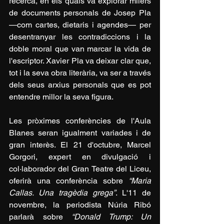
recerca, en els quals va explorar milers 
de documents personals de Josep Pla 
—com cartes, dietaris i agendes— per 
desentranyar les contradiccions i la 
doble moral que van marcar la vida de 
l'escriptor. Xavier Pla va deixar clar que, 
tot i la seva obra literària, va ser a través 
dels seus arxius personals que es pot 
entendre millor la seva figura.
Les pròximes conferències de l'Aula 
Blanes seran igualment variades i de 
gran interès. El 21 d'octubre, Marcel 
Gorgori, expert en divulgació i 
col·laborador del Gran Teatre del Liceu, 
oferirà una conferència sobre 
“Maria 
Callas. Una tragèdia grega”
. L'11 de 
novembre, la periodista Núria Ribó 
parlarà sobre 
“Donald Trump: Un 