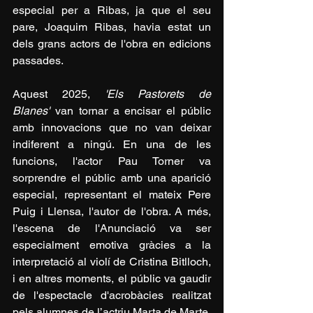
especial per a Ribas, ja que el seu 
pare, Joaquim Ribas, havia estat un 
dels grans actors de l'obra en edicions 
passades.
Aquest 2025, 
'Els Pastorets de 
Blanes'
 van tornar a encisar el públic 
amb innovacions que no van deixar 
indiferent a ningú. En una de les 
funcions, l'actor Pau Torner va 
sorprendre el públic amb una aparició 
especial, representant el mateix Pere 
Puig i Llensa, l'autor de l'obra. A més, 
l'escena de l'Anunciació va ser 
especialment emotiva gràcies a la 
interpretació al violí de Cristina Bitlloch, 
i en altres moments, el públic va gaudir 
de l'espectacle d'acrobàcies realitzat 
pels alumnes de l’actriu Marta de Marte. 