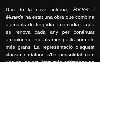
Des de la seva estrena, 
'Pastors i 
Misteris'
 ha estat una obra que combina 
elements de tragèdia i comèdia, i que 
es renova cada any per continuar 
emocionant tant als més petits com als 
més grans. La representació d'aquest 
clàssic nadalenc s'ha consolidat com 
una de les activitats més estimades de 
Blanes, que continua mantenint viva la 
màgia d’aquesta història que forma part 
del llegat cultural de la ciutat. 
Amb l'esforç i la col·laboració de tots, 
'Els Pastorets de Blanes'
 continuen sent 
una tradició imprescindible per a la 
comunitat, un punt de trobada entre el 
passat, el present i el futur de la cultura 
local.