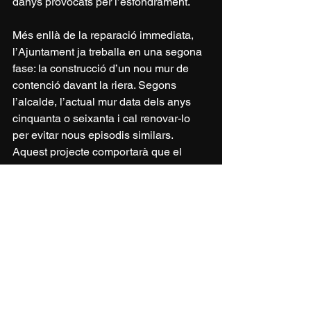
danys provocats per l’esfondrament.
Més enllà de la reparació immediata, 
l’Ajuntament ja treballa en una segona 
fase: la construcció d’un nou mur de 
contenció davant la riera. Segons 
l’alcalde, l’actual mur data dels anys 
cinquanta o seixanta i cal renovar-lo 
per evitar nous episodis similars. 
Aquest projecte comportarà que el 
carrer afectat es mantingui tancat com 
a mínim durant els propers dos mesos, 
mentre es redacta el projecte, s’aprova, 
es licita i s’adjudica l’obra.