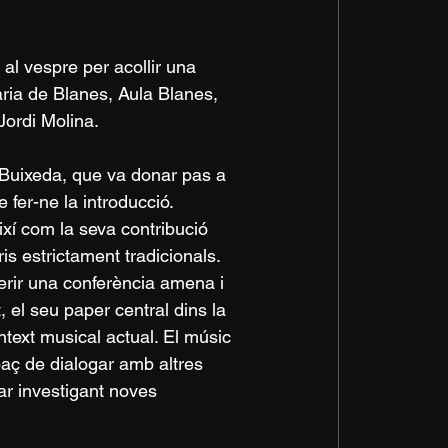
l vespre per acollir una 
ria de Blanes, Aula Blanes, 
Jordi Molina.
l Buixeda, que va donar pas a 
 fer-ne la introducció. 
ixí com la seva contribució 
ris estrictament tradicionals.
oferir una conferència amena i 
, el seu paper central dins la 
ntext musical actual. El músic 
aç de dialogar amb altres 
ar investigant noves 