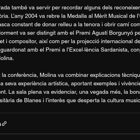
rada també va servir per recordar alguns dels reconeixe
tòria. L’any 2004 va rebre la Medalla al Mèrit Musical de l
asca constant de donar relleu a la tenora i obrir camí com
iorment va ser distingit amb el Premi Agustí Borgunyó per
ret i compositor, així com per la projecció internacional d
 guardonat amb el Premi a l’Excel·lència Sardanista, co
olina.
 la conferència, Molina va combinar explicacions tècniq
la seva experiència artística, aportant exemples i vivènci
ent. La sala plena va evidenciar, una vegada més, la bona 
sitària de Blanes i l’interès que desperta la cultura music