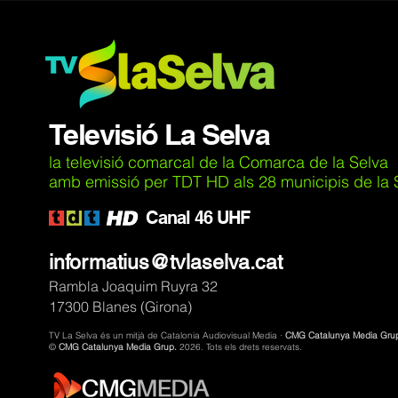
Televisió La Selva
la televisió comarcal de la Comarca de la Selva
amb emissió per TDT HD als 28 municipis de la Se
C
anal 46 UHF
informatius@tvlaselva.cat
Rambla Joaquim Ruyra 32
17300 Blanes (Girona)
TV La Selva és un mitjà de Catalonia Audiovisual Media ·
CMG Catalunya Media Gru
©
CMG Catalunya Media Grup.
2026. Tots els drets reservats.