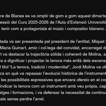
tre de Blanes es va omplir de gom a gom aquest dimarts a
essió del Curs 2025-2026 de l’Aula d’Extensió Università
 tenir com a protagonista el músic i compositor blanenc 
llada va ser presentada pel president de l’entitat, Mique
Maria Guinart, amic i col·lega del convidat, encarregat de
t va destacar la trajectòria sòlida i coherent de Molina, a
va a dignificar i projectar la tenora més enllà dels escena
 títol “La tenora, tradició i modernitat”, Jordi Molina va 
ica en què va repassar l’evolució històrica de l’instrument
i les possibilitats expressives que encara ofereix en el co
vindicar la tenora com un instrument amb veu pròpia, cap
atges i formacions, i va defensar la necessitat de continu
ats sense perdre l’arrel.