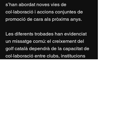
s’han abordat noves vies de 
col·laboració i accions conjuntes de 
promoció de cara als pròxims anys.
Les diferents trobades han evidenciat 
un missatge comú: el creixement del 
golf català dependrà de la capacitat de 
col·laboració entre clubs, institucions 
públiques, organismes turístics i 
empreses privades, amb la mirada 
posada en la Ryder Cup 2031.