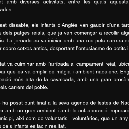
ent amb diverses activitats, entre les quals aques
ades.
sat dissabte, els infants d’Anglès van gaudir d’una tard
 dels patges reials, que ja van començar a recollir al
is. La jornada es va iniciar amb una rua pels carrers de
ar sobre cotxes antics, despertant l’entusiasme de petits i
vitat va culminar amb l’arribada al campament reial, ubi
ai que es va omplir de màgia i ambient nadalenc. Engua
ipació més alta de la cavalcada, amb una gran presèn
 els carrers del poble.
 ha posat punt final a la seva agenda de festes de Nad
r amb un gran ambient i amb la col·laboració imprescin
nicipi, així com de voluntaris i voluntàries, que un any
dels infants es facin realitat.