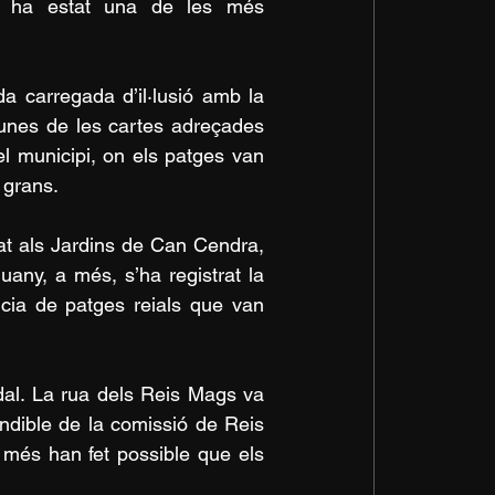
ta ha estat una de les més 
a carregada d’il·lusió amb la 
gunes de les cartes adreçades 
l municipi, on els patges van 
 grans.
cat als Jardins de Can Cendra, 
ny, a més, s’ha registrat la 
cia de patges reials que van 
al. La rua dels Reis Mags va 
dible de la comissió de Reis 
 més han fet possible que els 