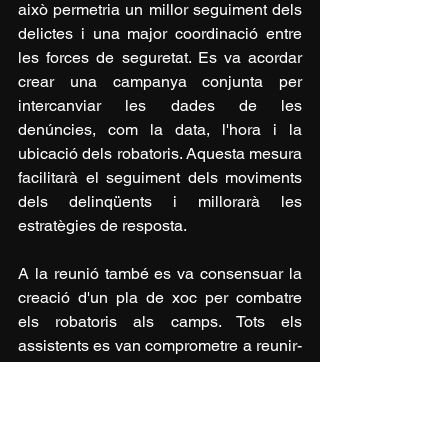
això permetria un millor seguiment dels 
delictes i una major coordinació entre 
les forces de seguretat. Es va acordar 
crear una campanya conjunta per 
intercanviar les dades de les 
denúncies, com la data, l'hora i la 
ubicació dels robatoris. Aquesta mesura 
facilitarà el seguiment dels moviments 
dels delinqüents i millorarà les 
estratègies de resposta.
A la reunió també es va consensuar la 
creació d'un pla de xoc per combatre 
els robatoris als camps. Tots els 
assistents es van comprometre a reunir-
se novament el gener de 2026 a 
Malgrat de Mar per continuar amb el 
seguiment de la problemàtica i 
desenvolupar propostes pràctiques i un 