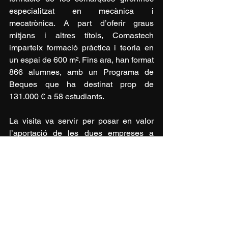
especialitzat en mecànica i 
mecatrònica. A part d’oferir graus 
mitjans i altres títols, Comastech 
imparteix formació pràctica i teoria en 
un espai de 600 m². Fins ara, han format 
866 alumnes, amb un Programa de 
Beques que ha destinat prop de 
131.000 € a 58 estudiants.
La visita va servir per posar en valor 
l’aportació de les dues empreses a 
l’economia local i internacional, així 
com la seva tasca de formació i suport a 
la indústria a través de la formació dual 
i especialitzada.