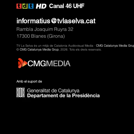
C
anal 46 UHF
informatius@tvlaselva.cat
Rambla Joaquim Ruyra 32
17300 Blanes (Girona)
TV La Selva és un mitjà de Catalonia Audiovisual Media ·
CMG Catalunya Media Gru
©
CMG Catalunya Media Grup.
2026. Tots els drets reservats.
Amb el suport de