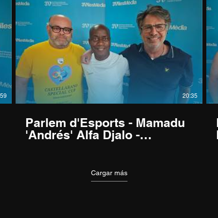
:59
20:35
Parlem d'Esports - Mamadu
'Andrés' Alfa Djalo -
15/06/2026
Cargar más