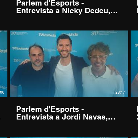
Parlem d'Esports -
Entrevista a Nicky Dedeu,
Entrenador Futsal Mataró -
13/07/2026
:06
28:17
Parlem d'Esports -
Entrevista a Jordi Navas,
Exfutbolista professional -
29/06/2026