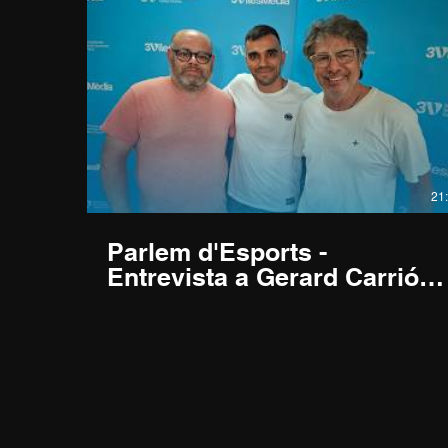
21
Parlem d'Esports -
Entrevista a Gerard Carrión,
Entrenador C.E. Llavaneres -
22/06/2026