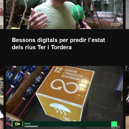
5
02:23
Bessons digitals per predir l’estat
dels rius Ter i Tordera
4
02:51