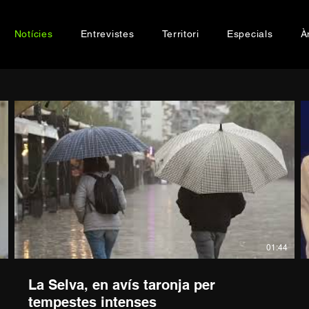
Notícies
Entrevistes
Territori
Especials
À
1
01:44
La Selva, en avís taronja per
tempestes intenses