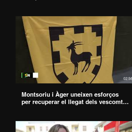
emocional
02:5
Montsoriu i Àger uneixen esforços
per recuperar el llegat dels vescomtes
de Cabrera