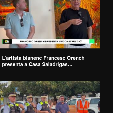
02:53
L’artista blanenc Francesc Orench
presenta a Casa Saladrigas
l'exposició 'Deconstrucció'