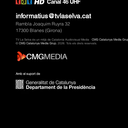
C
anal 46 UHF
informatius@tvlaselva.cat
Rambla Joaquim Ruyra 32
17300 Blanes (Girona)
TV La Selva és un mitjà de Catalonia Audiovisual Media ·
CMG Catalunya Media Gru
©
CMG Catalunya Media Grup.
2026. Tots els drets reservats.
Amb el suport de