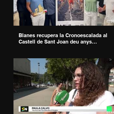
02:2
Blanes recupera la Cronoescalada al
Castell de Sant Joan deu anys
després
01:4