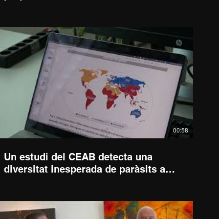
setembre i el 2 d'octubre
00:58
Un estudi del CEAB detecta una
diversitat inesperada de paràsits a
l'Antàrtida