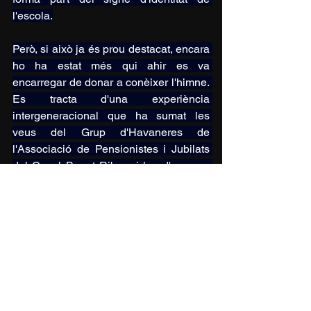
l'escola.
Però, si això ja és prou destacat, encara 
ho ha estat més qui ahir es va 
encarregar de donar a conèixer l'himne. 
Es tracta d'una experiència 
intergeneracional que ha sumat les 
veus del Grup d'Havaneres de 
l'Associació de Pensionistes i Jubilats 
del Casal Benet Ribas, i les d'un grup 
d'alumnes de primària del centre 
educatiu. Més concretament, de nois i 
noies que el curs vinent faran quart, 
però que l'any passat, mentre eren 
alumnes de tercer, ja van començar els 
assajos.
Després de la seva intervenció, la 