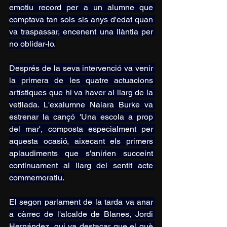
emotiu record per a un alumne que 
comptava tan sols sis anys d'edat quan 
va traspassar, encenent una llàntia per 
no oblidar-lo.
Després de la seva intervenció va venir 
la primera de les quatre actuacions 
artístiques que hi va haver al llarg de la 
vetllada. L'exalumne Naiara Burke va 
estrenar la cançó 'Una escola a prop 
del mar', composta especialment per 
aquesta ocasió, aixecant els primers 
aplaudiments que s'anirien succeint 
contínuament al llarg del sentit acte 
commemoratiu.
El segon parlament de la tarda va anar 
a càrrec de l'alcalde de Blanes, Jordi 
Hernández, qui va destacar que el què 