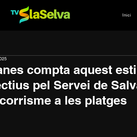
Inici
2025
anes compta aquest est
ectius pel Servei de Sal
corrisme a les platges