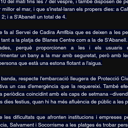
 10 del matí fins les 7 del vespre, i també disposen de pe
r millor el mar, i que s'instal·laran els propers dies: a C
2; i a S'Abanell un total de 4.
e fa al Servei de Cadira Amfíbia que es deixen a les pe
a tant a la platja de Blanes Centre com a la de S'Abanell.
ades, perquè proporcionen a les i els usuaris que 
rimentar un bany a la mar amb seguretat, però amb le
persona que està una estona flotant a l'aigua.
a banda, respecte l'embarcació lleugera de Protecció Civ
ctiva un cas d'emergència que la requereixi. També efec
 periòdica coincidint amb els caps de setmana –divendre
s dies festius, quan hi ha més afluència de públic a les p
 les dificultats que afronten institucions i empreses pe
ncia, Salvament i Socorrisme a les platges és trobar per