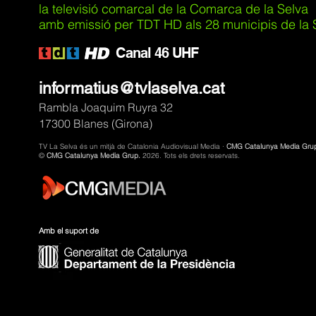
la televisió comarcal de la Comarca de la Selva
amb emissió per TDT HD als 28 municipis de la Se
C
anal 46 UHF
informatius@tvlaselva.cat
Rambla Joaquim Ruyra 32
17300 Blanes (Girona)
TV La Selva és un mitjà de Catalonia Audiovisual Media ·
CMG Catalunya Media Gru
©
CMG Catalunya Media Grup.
2026. Tots els drets reservats.
Amb el suport de