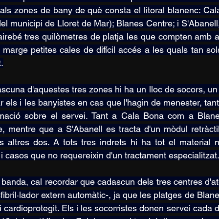
pals zones de bany de què consta el litoral blanenc: Cala 
del municipi de Lloret de Mar); Blanes Centre; i S'Abanell
irebé tres quilòmetres de platja les que compten amb a
l marge petites cales de difícil accés a les quals tan sol
t.
scuna d'aquestes tres zones hi ha un lloc de socors, un 
r els i les banyistes en cas que l'hagin de menester, tant
rmació sobre el servei. Tant a Cala Bona com a Blane
e, mentre que a S'Abanell es tracta d'un mòdul retràcti
s altres dos. A tots tres indrets hi ha tot el material 
s i casos que no requereixin d'un tractament especialitzat
a banda, cal recordar que cadascun dels tres centres d
fibril·lador extern automàtic-, ja que les platges de Bla
ri cardioprotegit. Els i les socorristes donen servei cada 