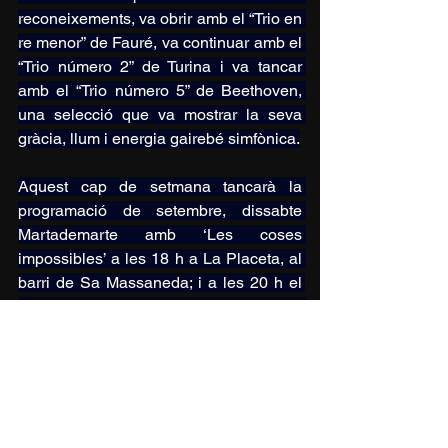
reconeixements, va obrir amb el “Trio en 
re menor” de Fauré, va continuar amb el 
“Trio número 2” de Turina i va tancar 
amb el “Trio número 5” de Beethoven, 
una selecció que va mostrar la seva 
gràcia, llum i energia gairebé simfònica.
Aquest cap de setmana tancarà la 
programació de setembre, dissabte 
Martademarte amb ‘Les coses 
impossibles’ a les 18 h a La Placeta, al 
barri de Sa Massaneda; i a les 20 h el 
Trio FMC protagonitza ‘De Camino a 
Casa’ a Casa Saladrigas. Per últim, 
diumenge Naiara Burke presenta 
‘Potser Sí’ a les 18 h a Casa 
Saladrigas. 