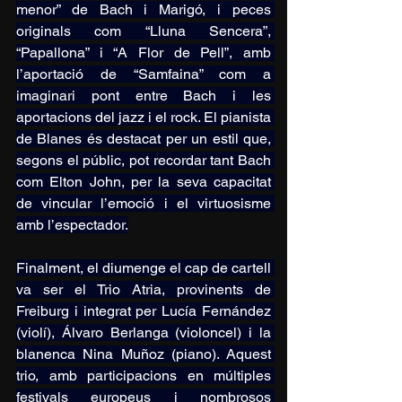
menor” de Bach i Marigó, i peces 
originals com “Lluna Sencera”, 
“Papallona” i “A Flor de Pell”, amb 
l’aportació de “Samfaina” com a 
imaginari pont entre Bach i les 
aportacions del jazz i el rock. El pianista 
de Blanes és destacat per un estil que, 
segons el públic, pot recordar tant Bach 
com Elton John, per la seva capacitat 
de vincular l’emoció i el virtuosisme 
amb l’espectador.
Finalment, el diumenge el cap de cartell 
va ser el Trio Atria, provinents de 
Freiburg i integrat per Lucía Fernández 
(violí), Álvaro Berlanga (violoncel) i la 
blanenca Nina Muñoz (piano). Aquest 
trio, amb participacions en múltiples 
festivals europeus i nombrosos 