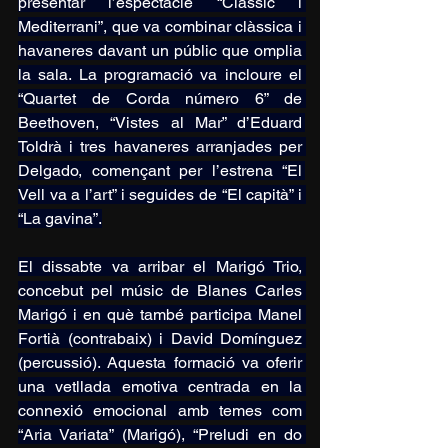
presentar l’espectacle “Clàssic i 
Mediterrani”, que va combinar clàssica i 
havaneres davant un públic que omplia 
la sala. La programació va incloure el 
“Quartet de Corda número 6” de 
Beethoven, “Vistes al Mar” d’Eduard 
Toldrà i tres havaneres arranjades per 
Delgado, començant per l’estrena “El 
Vell va a l’art” i seguides de “El capità” i 
“La gavina”.
El dissabte va arribar el Marigó Trio, 
concebut pel músic de Blanes Carles 
Marigó i en què també participa Manel 
Fortià (contrabaix) i David Domínguez 
(percussió). Aquesta formació va oferir 
una vetllada emotiva centrada en la 
connexió emocional amb temes com 
“Aria Variata” (Marigó), “Preludi en do 