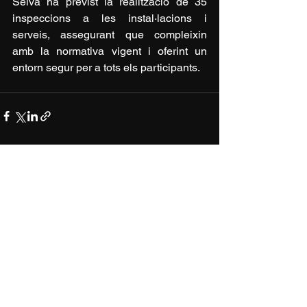
Selva ha previst la realització de 35 
inspeccions a les instal·lacions i 
serveis, assegurant que compleixin 
amb la normativa vigent i oferint un 
entorn segur per a tots els participants.
Televisió La Selva
la televisió comarcal de la Comarca de la Selva
amb emissió per TDT HD als 28 municipis de la
Selva i per Internet.
informatius@tvlaselva.cat