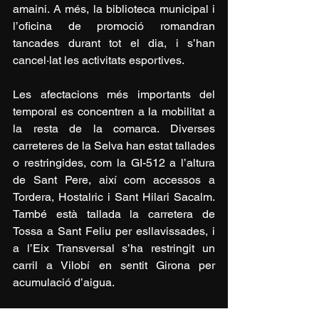
amaini. A més, la biblioteca municipal i 
l’oficina de promoció romandran 
tancades durant tot el dia, i s’han 
cancel·lat les activitats esportives.
Les afectacions més importants del 
temporal es concentren a la mobilitat a 
la resta de la comarca. Diverses 
carreteres de la Selva han estat tallades 
o restringides, com la GI-512 a l’altura 
de Sant Pere, així com accessos a 
Tordera, Hostalric i Sant Hilari Sacalm. 
També està tallada la carretera de 
Tossa a Sant Feliu per esllavissades, i 
a l’Eix Transversal s’ha restringit un 
carril a Vilobí en sentit Girona per 
acumulació d’aigua.
El temporal també ha afectat el 