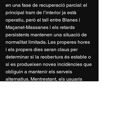
en una fase de recuperació parcial: el 
principal tram de l’interior ja està 
operatiu, però el tall entre Blanes i 
Maçanet-Massanes i els retards 
persistents mantenen una situació de 
normalitat limitada. Les properes hores 
i els propers dies seran claus per 
determinar si la reobertura és estable o 
si es produeixen noves incidències que 
obliguin a mantenir els serveis 
alternatius. Mentrestant, els usuaris 
continuen patint les conseqüències 
d’una xarxa que, malgrat la recuperació 
progressiva, encara no ha tornat a la 
seva plena funcionalitat.